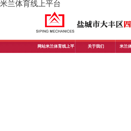
米兰体育线上平台
网站米兰体育线上平
关于我们
米兰
台