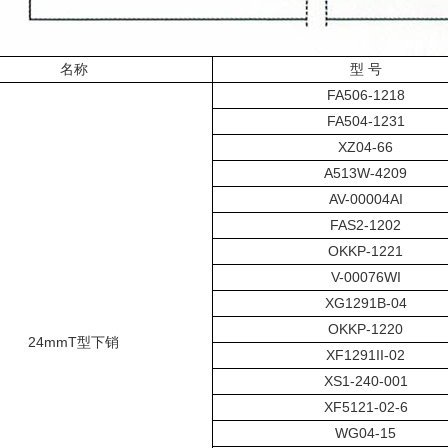
名称
型 号
FA506-1218
FA504-1231
XZ04-66
A513W-4209
AV-00004AI
FAS2-1202
OKKP-1221
V-00076WI
XG1291B-04
OKKP-1220
24mmT型下销
XF1291II-02
XS1-240-001
XF5121-02-6
WG04-15