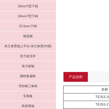
33mmT型下销
24mmT型下销
23.5mm下销
摇架轴
米兰体育线上平台-米兰体育(中国)
张力架支杆
张力架轴
隔纱板扁铁
产品说明
导纱板三角铁
名称
车面板
TEJ53-
TEJ53-
风管尾端