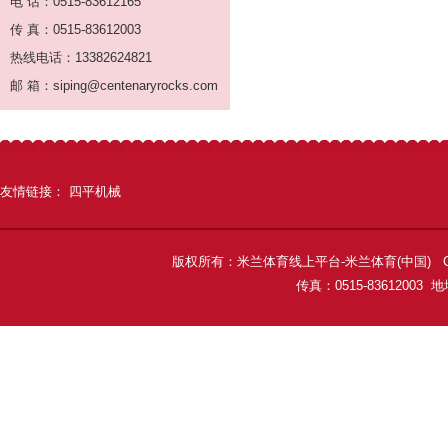
电 话：0515-83612165
传 真：0515-83612003
热线电话：13382624821
邮 箱：siping@centenaryrocks.com
友情链接：
四平机械
版权所有：米兰体育线上平台-米兰体育(中国) Copyrigh
传真：0515-83612003