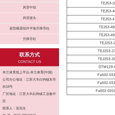
TEJ53-
风管中段
TEJ53-
风管接头
TEJ53-
TEJ53-4
新型横梁组件平衡升降导柱
TEJ53-4
升降导柱
TEJ253-
TEJ253-
联系方式
TEJ253-
CONTACT US
DTM129-
米兰体育线上平台-米兰体育(中国)
Fa502-03
公司办公地址：江苏大丰白驹镇东市
Fa502-03
街18号
Fa502-03
厂区地址：江苏大丰白驹镇工业集中
区
联系人：吴先生