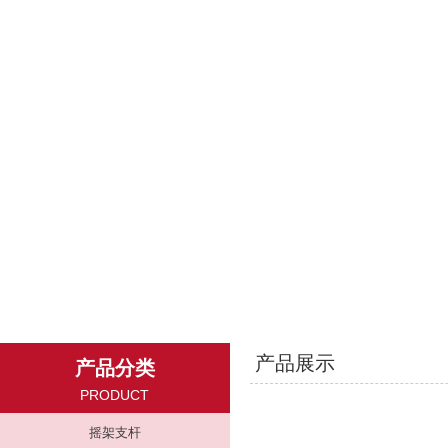
产品展示
产品分类
PRODUCT
摇架支杆