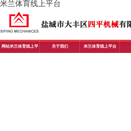
米兰体育线上平台
网站米兰体育线上平
关于我们
米兰体育线上平台
台