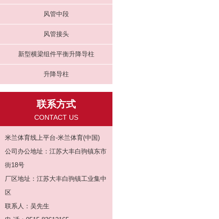
风管中段
风管接头
新型横梁组件平衡升降导柱
升降导柱
联系方式
CONTACT US
米兰体育线上平台-米兰体育(中国)
公司办公地址：江苏大丰白驹镇东市
街18号
厂区地址：江苏大丰白驹镇工业集中
区
联系人：吴先生