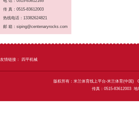
电 话：0515-83612165
传 真：0515-83612003
热线电话：13382624821
邮 箱：siping@centenaryrocks.com
友情链接：
四平机械
版权所有：米兰体育线上平台-米兰体育(中国) Copyrigh
传真：0515-83612003