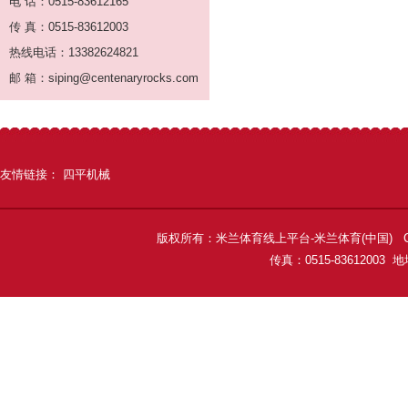
电 话：0515-83612165
传 真：0515-83612003
热线电话：13382624821
邮 箱：siping@centenaryrocks.com
友情链接：
四平机械
版权所有：米兰体育线上平台-米兰体育(中国) Copyrigh
传真：0515-83612003