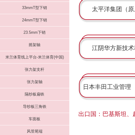
33mmT型下销
太平洋集团（原
24mmT型下销
23.5mm下销
摇架轴
江阴华方新技术
米兰体育线上平台-米兰体育(中国)
张力架支杆
张力架轴
日本丰田工业管理
隔纱板扁铁
导纱板三角铁
出口国：巴基斯坦、
车面板
风管尾端