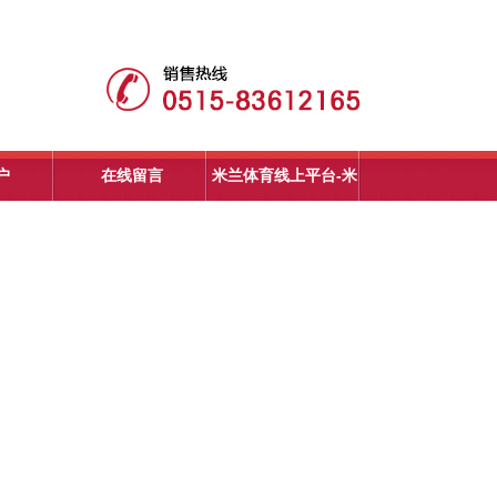
户
在线留言
米兰体育线上平台-米
兰体育(中国)