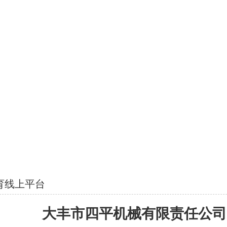
育线上平台
大丰市四平机械有限责任公司